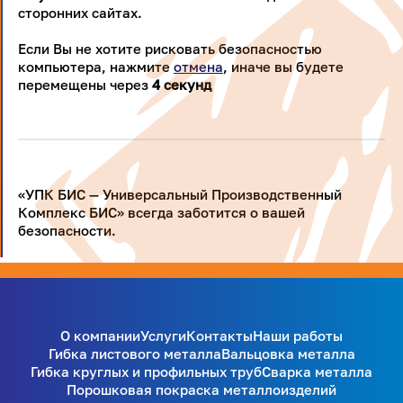
сторонних сайтах.
Если Вы не хотите рисковать безопасностью
компьютера, нажмите
отмена
, иначе вы будете
перемещены через
4
секунд
«УПК БИС — Универсальный Производственный
Комплекс БИС» всегда заботится о вашей
безопасности.
О компании
Услуги
Контакты
Наши работы
Гибка листового металла
Вальцовка металла
Гибка круглых и профильных труб
Сварка металла
Порошковая покраска металлоизделий