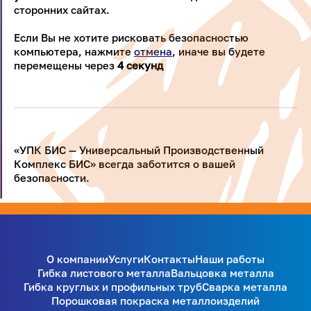
сторонних сайтах.
Если Вы не хотите рисковать безопасностью
компьютера, нажмите
отмена
, иначе вы будете
перемещены через
4
секунд
«УПК БИС — Универсальный Производственный
Комплекс БИС» всегда заботится о вашей
безопасности.
О компании
Услуги
Контакты
Наши работы
Гибка листового металла
Вальцовка металла
Гибка круглых и профильных труб
Сварка металла
Порошковая покраска металлоизделий