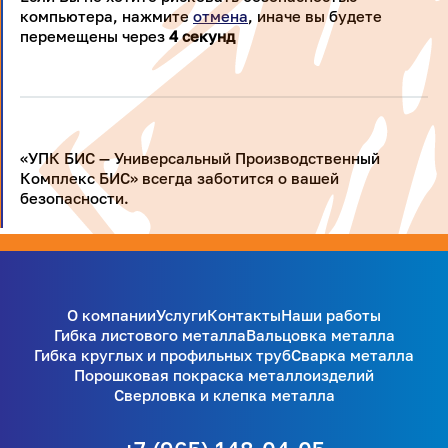
компьютера, нажмите
отмена
, иначе вы будете
перемещены через
4
секунд
«УПК БИС — Универсальный Производственный
Комплекс БИС» всегда заботится о вашей
безопасности.
О компании
Услуги
Контакты
Наши работы
Гибка листового металла
Вальцовка металла
Гибка круглых и профильных труб
Сварка металла
Порошковая покраска металлоизделий
Сверловка и клепка металла