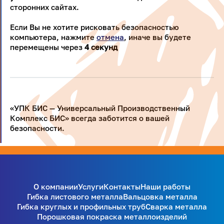
сторонних сайтах.
Если Вы не хотите рисковать безопасностью
компьютера, нажмите
отмена
, иначе вы будете
перемещены через
4
секунд
«УПК БИС — Универсальный Производственный
Комплекс БИС» всегда заботится о вашей
безопасности.
О компании
Услуги
Контакты
Наши работы
Гибка листового металла
Вальцовка металла
Гибка круглых и профильных труб
Сварка металла
Порошковая покраска металлоизделий