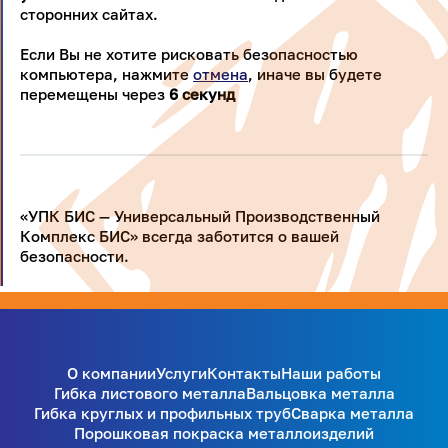
сторонних сайтах.
Если Вы не хотите рисковать безопасностью
компьютера, нажмите
отмена
, иначе вы будете
перемещены через
5
секунд
«УПК БИС — Универсальный Производственный
Комплекс БИС» всегда заботится о вашей
безопасности.
О компании
Услуги
Контакты
Наши работы
Гибка листового металла
Вальцовка металла
Гибка круглых и профильных труб
Сварка металла
Порошковая покраска металлоизделий