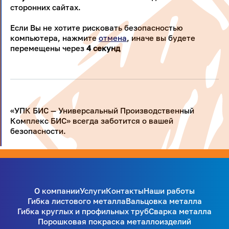
сторонних сайтах.
Если Вы не хотите рисковать безопасностью
компьютера, нажмите
отмена
, иначе вы будете
перемещены через
4
секунд
«УПК БИС — Универсальный Производственный
Комплекс БИС» всегда заботится о вашей
безопасности.
О компании
Услуги
Контакты
Наши работы
Гибка листового металла
Вальцовка металла
Гибка круглых и профильных труб
Сварка металла
Порошковая покраска металлоизделий