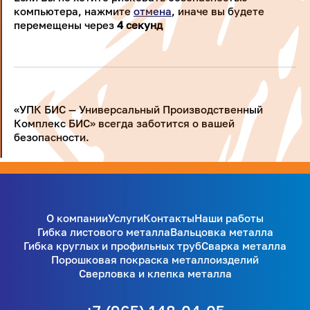
компьютера, нажмите
отмена
, иначе вы будете
перемещены через
4
секунд
«УПК БИС — Универсальный Производственный
Комплекс БИС» всегда заботится о вашей
безопасности.
О компании
Услуги
Контакты
Наши работы
Гибка листового металла
Вальцовка металла
Гибка круглых и профильных труб
Сварка металла
Порошковая покраска металлоизделий
Сверловка и клепка металла