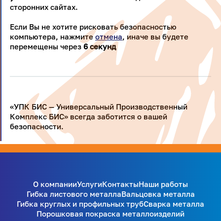
сторонних сайтах.
Если Вы не хотите рисковать безопасностью
компьютера, нажмите
отмена
, иначе вы будете
перемещены через
5
секунд
«УПК БИС — Универсальный Производственный
Комплекс БИС» всегда заботится о вашей
безопасности.
О компании
Услуги
Контакты
Наши работы
Гибка листового металла
Вальцовка металла
Гибка круглых и профильных труб
Сварка металла
Порошковая покраска металлоизделий