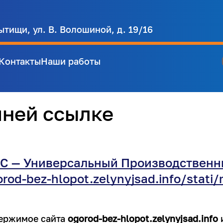
ытищи, ул. В. Волошиной, д. 19/16
Контакты
Наши работы
шней ссылке
С — Универсальный Производственн
orod-bez-hlopot.zelynyjsad.info/stati
держимое сайта
ogorod-bez-hlopot.zelynyjsad.info