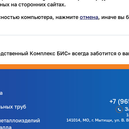
ных на сторонних сайтах.
асностью компьютера, нажмите
отмена
, иначе вы
ственный Комплекс БИС» всегда заботится о ва
а
+7 (96
льных труб
З
1
металлоизделий
141014, МО, г. Мытищи, ул. В. 
талла