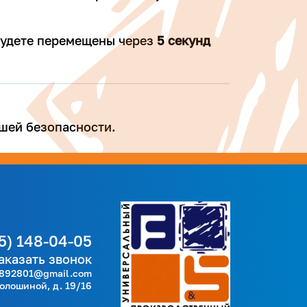
 будете перемещены через
4
секунд
шей безопасности.
5) 148-04-05
аказать звонок
892801@gmail.com
Волошиной, д. 19/16