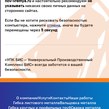
nov-vremya.ru
и настоятельно рекомендуем
не
указывать
никаких своих личных данных на
сторонних сайтах.
Если Вы не хотите рисковать безопасностью
компьютера, нажмите
отмена
, иначе вы будете
перемещены через
4
секунд
«УПК БИС — Универсальный Производственный
Комплекс БИС» всегда заботится о вашей
безопасности.
О компании
Услуги
Контакты
Наши работы
Гибка листового металла
Вальцовка металла
Гибка круглых и профильных труб
Сварка металла