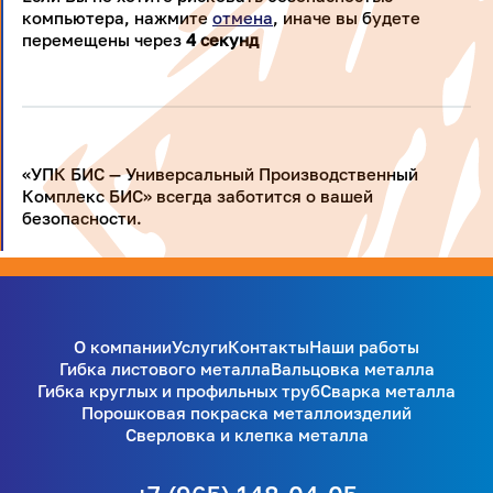
компьютера, нажмите
отмена
, иначе вы будете
перемещены через
4
секунд
«УПК БИС — Универсальный Производственный
Комплекс БИС» всегда заботится о вашей
безопасности.
О компании
Услуги
Контакты
Наши работы
Гибка листового металла
Вальцовка металла
Гибка круглых и профильных труб
Сварка металла
Порошковая покраска металлоизделий
Сверловка и клепка металла