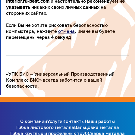
interior.ru-best.com
и настоятельно рекомендуем
не
указывать
никаких своих личных данных на
сторонних сайтах.
Если Вы не хотите рисковать безопасностью
компьютера, нажмите
отмена
, иначе вы будете
перемещены через
4
секунд
«УПК БИС — Универсальный Производственный
Комплекс БИС» всегда заботится о вашей
безопасности.
О компании
Услуги
Контакты
Наши работы
Гибка листового металла
Вальцовка металла
Гибка круглых и профильных труб
Сварка металла