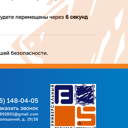
 будете перемещены через
5
секунд
шей безопасности.
5) 148-04-05
аказать звонок
892801@gmail.com
Волошиной, д. 19/16