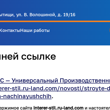
ытищи, ул. В. Волошиной, д. 19/16
Контакты
Наши работы
шней ссылке
С — Универсальный Производственн
erer-stil.ru-land.com/novosti/stroyte-
a-nachinayushchih
.
держимое сайта
interer-stil.ru-land.com
и настояте