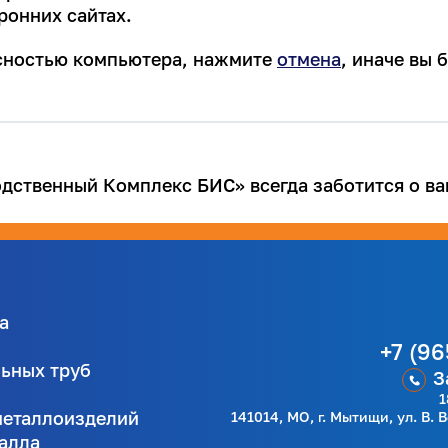
ронних сайтах.
асностью компьютера, нажмите
отмена
, иначе вы
ственный Комплекс БИС» всегда заботится о ва
а
+7 (96
льных труб
З
1
металлоизделий
141014, МО, г. Мытищи, ул. В. 
талла