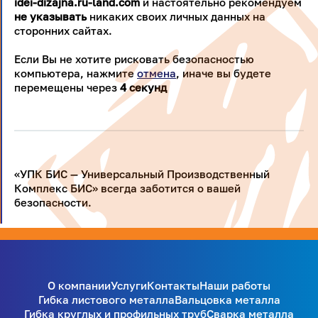
idei-dizajna.ru-land.com
и настоятельно рекомендуем
не указывать
никаких своих личных данных на
сторонних сайтах.
Если Вы не хотите рисковать безопасностью
компьютера, нажмите
отмена
, иначе вы будете
перемещены через
4
секунд
«УПК БИС — Универсальный Производственный
Комплекс БИС» всегда заботится о вашей
безопасности.
О компании
Услуги
Контакты
Наши работы
Гибка листового металла
Вальцовка металла
Гибка круглых и профильных труб
Сварка металла