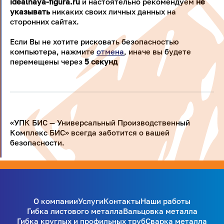
idealnaya-figura.ru
и настоятельно рекомендуем
не
указывать
никаких своих личных данных на
сторонних сайтах.
Если Вы не хотите рисковать безопасностью
компьютера, нажмите
отмена
, иначе вы будете
перемещены через
5
секунд
«УПК БИС — Универсальный Производственный
Комплекс БИС» всегда заботится о вашей
безопасности.
О компании
Услуги
Контакты
Наши работы
Гибка листового металла
Вальцовка металла
Гибка круглых и профильных труб
Сварка металла