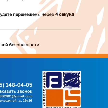
 будете перемещены через
4
секунд
шей безопасности.
5) 148-04-05
аказать звонок
892801@gmail.com
Волошиной, д. 19/16