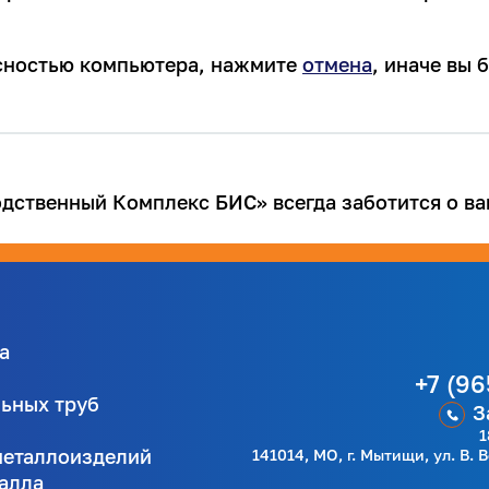
асностью компьютера, нажмите
отмена
, иначе вы
ственный Комплекс БИС» всегда заботится о ва
а
+7 (96
льных труб
З
1
металлоизделий
141014, МО, г. Мытищи, ул. В. 
талла