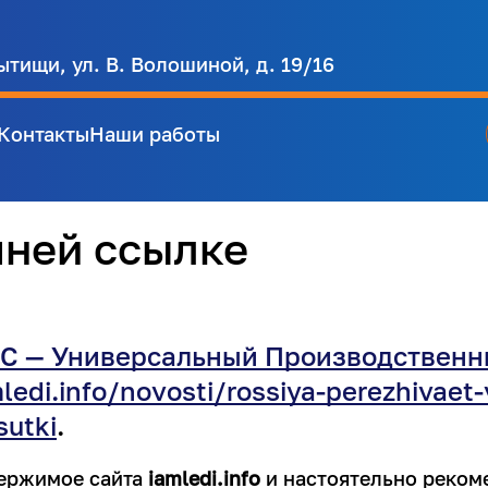
ытищи, ул. В. Волошиной, д. 19/16
Контакты
Наши работы
шней ссылке
С — Универсальный Производственн
mledi.info/novosti/rossiya-perezhivaet
sutki
.
держимое сайта
iamledi.info
и настоятельно реко