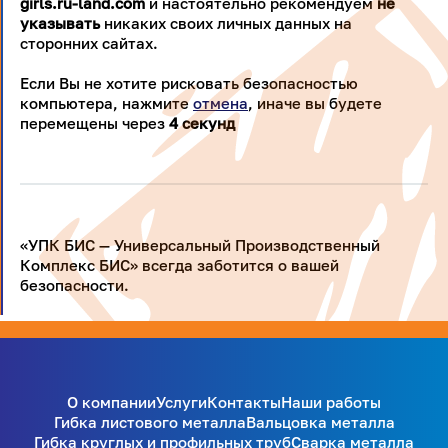
girls.ru-land.com
и настоятельно рекомендуем
не
указывать
никаких своих личных данных на
сторонних сайтах.
Если Вы не хотите рисковать безопасностью
компьютера, нажмите
отмена
, иначе вы будете
перемещены через
4
секунд
«УПК БИС — Универсальный Производственный
Комплекс БИС» всегда заботится о вашей
безопасности.
О компании
Услуги
Контакты
Наши работы
Гибка листового металла
Вальцовка металла
Гибка круглых и профильных труб
Сварка металла