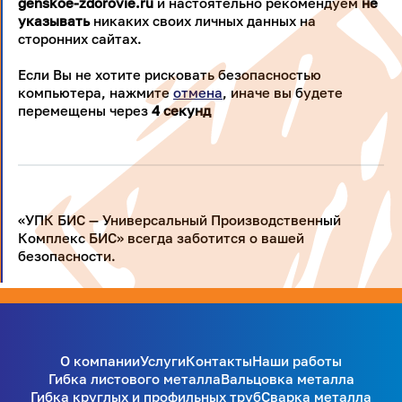
genskoe-zdorovie.ru
и настоятельно рекомендуем
не
указывать
никаких своих личных данных на
сторонних сайтах.
Если Вы не хотите рисковать безопасностью
компьютера, нажмите
отмена
, иначе вы будете
перемещены через
4
секунд
«УПК БИС — Универсальный Производственный
Комплекс БИС» всегда заботится о вашей
безопасности.
О компании
Услуги
Контакты
Наши работы
Гибка листового металла
Вальцовка металла
Гибка круглых и профильных труб
Сварка металла