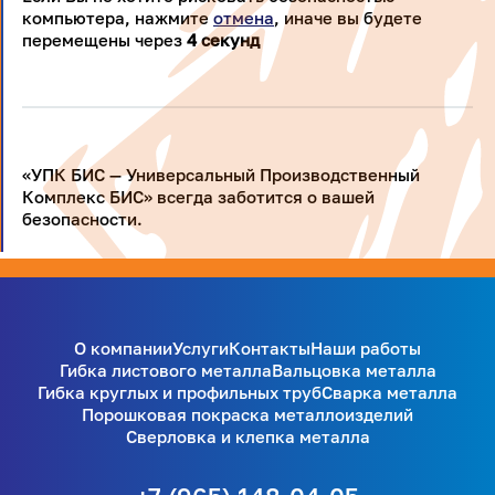
компьютера, нажмите
отмена
, иначе вы будете
перемещены через
4
секунд
«УПК БИС — Универсальный Производственный
Комплекс БИС» всегда заботится о вашей
безопасности.
О компании
Услуги
Контакты
Наши работы
Гибка листового металла
Вальцовка металла
Гибка круглых и профильных труб
Сварка металла
Порошковая покраска металлоизделий
Сверловка и клепка металла