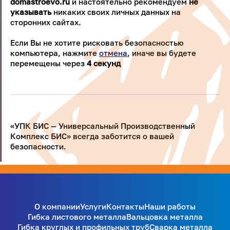
domastroevo.ru
и настоятельно рекомендуем
не
указывать
никаких своих личных данных на
сторонних сайтах.
Если Вы не хотите рисковать безопасностью
компьютера, нажмите
отмена
, иначе вы будете
перемещены через
4
секунд
«УПК БИС — Универсальный Производственный
Комплекс БИС» всегда заботится о вашей
безопасности.
О компании
Услуги
Контакты
Наши работы
Гибка листового металла
Вальцовка металла
Гибка круглых и профильных труб
Сварка металла