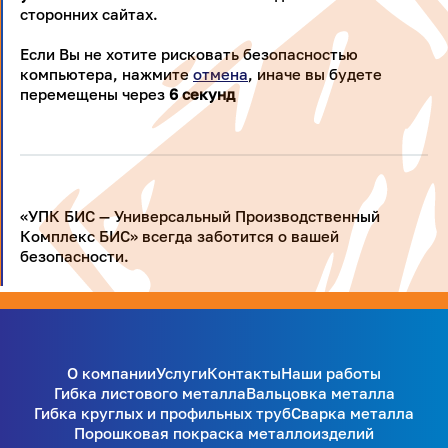
сторонних сайтах.
Если Вы не хотите рисковать безопасностью
компьютера, нажмите
отмена
, иначе вы будете
перемещены через
5
секунд
«УПК БИС — Универсальный Производственный
Комплекс БИС» всегда заботится о вашей
безопасности.
О компании
Услуги
Контакты
Наши работы
Гибка листового металла
Вальцовка металла
Гибка круглых и профильных труб
Сварка металла
Порошковая покраска металлоизделий