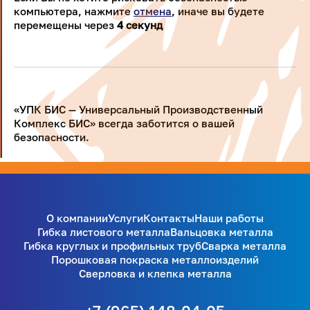
компьютера, нажмите
отмена
, иначе вы будете
перемещены через
4
секунд
«УПК БИС — Универсальный Производственный
Комплекс БИС» всегда заботится о вашей
безопасности.
О компании
Услуги
Контакты
Наши работы
Гибка листового металла
Вальцовка металла
Гибка круглых и профильных труб
Сварка металла
Порошковая покраска металлоизделий
Сверловка и клепка металла