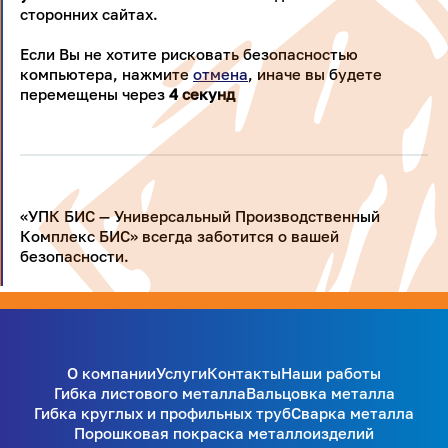
сторонних сайтах.
Если Вы не хотите рисковать безопасностью
компьютера, нажмите
отмена
, иначе вы будете
перемещены через
4
секунд
«УПК БИС — Универсальный Производственный
Комплекс БИС» всегда заботится о вашей
безопасности.
О компании
Услуги
Контакты
Наши работы
Гибка листового металла
Вальцовка металла
Гибка круглых и профильных труб
Сварка металла
Порошковая покраска металлоизделий