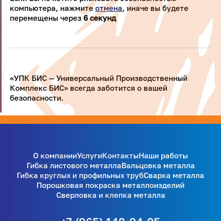
компьютера, нажмите
отмена
, иначе вы будете
перемещены через
5
секунд
«УПК БИС — Универсальный Производственный
Комплекс БИС» всегда заботится о вашей
безопасности.
О компании
Услуги
Контакты
Наши работы
Гибка листового металла
Вальцовка металла
Гибка круглых и профильных труб
Сварка металла
Порошковая покраска металлоизделий
Сверловка и клепка металла