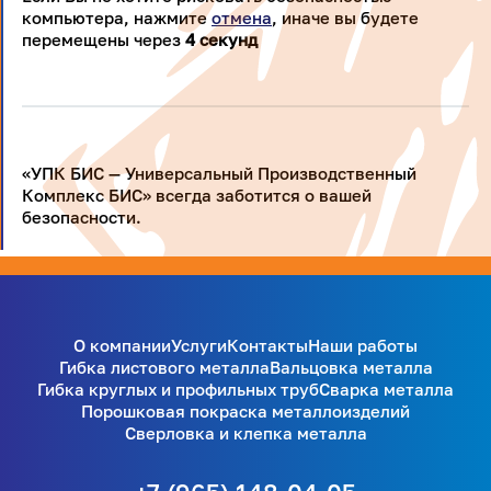
компьютера, нажмите
отмена
, иначе вы будете
перемещены через
4
секунд
«УПК БИС — Универсальный Производственный
Комплекс БИС» всегда заботится о вашей
безопасности.
О компании
Услуги
Контакты
Наши работы
Гибка листового металла
Вальцовка металла
Гибка круглых и профильных труб
Сварка металла
Порошковая покраска металлоизделий
Сверловка и клепка металла