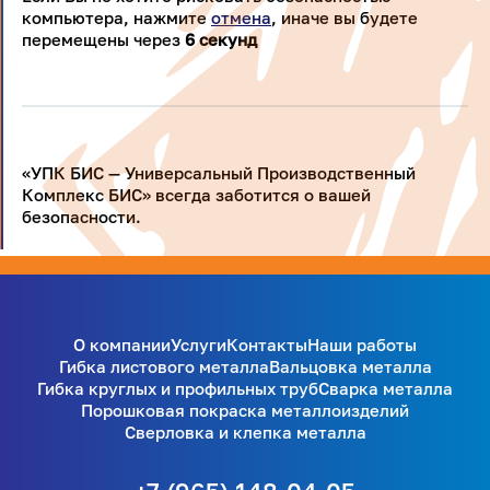
компьютера, нажмите
отмена
, иначе вы будете
перемещены через
5
секунд
«УПК БИС — Универсальный Производственный
Комплекс БИС» всегда заботится о вашей
безопасности.
О компании
Услуги
Контакты
Наши работы
Гибка листового металла
Вальцовка металла
Гибка круглых и профильных труб
Сварка металла
Порошковая покраска металлоизделий
Сверловка и клепка металла