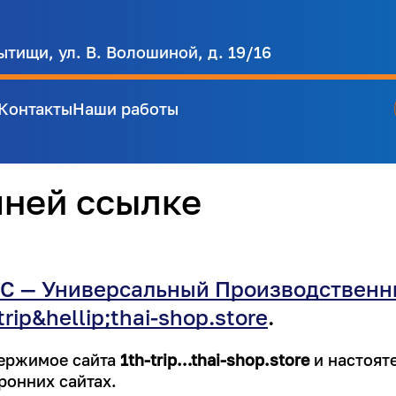
ытищи, ул. В. Волошиной, д. 19/16
Контакты
Наши работы
шней ссылке
С — Универсальный Производственн
trip&hellip;thai-shop.store
.
держимое сайта
1th-trip…thai-shop.store
и настоят
ронних сайтах.