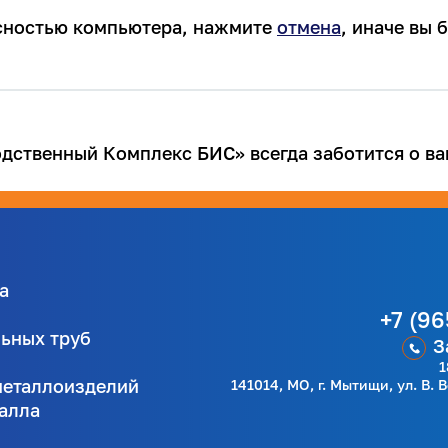
асностью компьютера, нажмите
отмена
, иначе вы
ственный Комплекс БИС» всегда заботится о ва
а
+7 (96
льных труб
З
1
металлоизделий
141014, МО, г. Мытищи, ул. В. 
талла