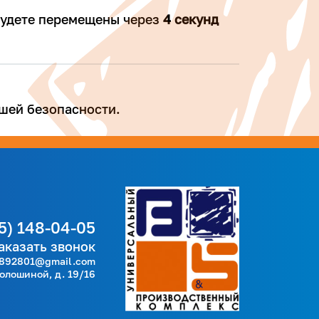
 будете перемещены через
4
секунд
шей безопасности.
5) 148-04-05
аказать звонок
892801@gmail.com
Волошиной, д. 19/16